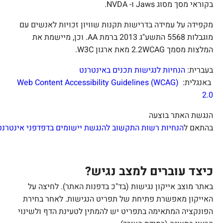
בקוראי מסך מסוג
Jaws
ו-
NVDA
.
מקפידה על עמידה בדרישות תקנות שוויון זכויות לאנשים עם
מוגבלות 5568 התשע"ג 2013 ברמת
AA
. וכן, מיישמת את
המלצות מסמך
WCAG
2.2 מאת ארגון
W3C
.
בעברית:
הנחיות
לנגישות
תכנים
באינטרנט
באנגלית:
Web Content Accessibility Guidelines (WCAG)
2.0
הנגשת האתר בוצעה
בהתאם ל
הנחיות
רשות
התקשוב
להנגשת
יישומים
בדפדפני
אינטרנט
.
כיצד עוברים למצב נגיש?
באתר מוצב אייקון נגישות (בד"כ בדפנות האתר). לחיצה על
האייקון מאפשרת פתיחת של תפריט הנגישות. לאחר בחירת
הפונקציה המתאימה בתפריט יש להמתין לטעינת הדף ולשינוי