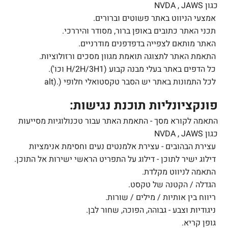
כגון
NVDA , JAWS
אמצעי הניווט באתר פשוטים וברורים.
תכני האתר כתובים באופן ברור, מסודר והיררכי.
האתר מותאם לצפייה בדפדפנים מודרניים.
התאמת האתר לתצוגה תואמת מגוון מסכים ורזולוציות.
כל הדפים באתר בעלי מבנה קבוע (1
H/2H/3H
וכו').
לכל התמונות באתר יש הסבר טקסטואלי חלופי (
alt).
פונקציונליות תוכנת נגישות:
התאמה לקורא מסך - התאמת האתר עבור טכנולוגיות מסייעות
כגון
NVDA , JAWS
עצירת הבהובים - עצירת אלמנטים נעים וחסימת אנימציות
דילוג ישיר לתוכן - דילוג על התפריט הראשי ישירות אל התוכן.
התאמה לניווט מקלדת
.
הגדלה / הקטנה של טקסט.
ריווח בין אותיות / מילים / שורות.
ניגודיות וצבע - גבוהה, הפוכה, שחור לבן.
גופן קריא.