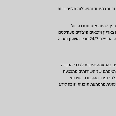
רחב במיוחד והפעילות תלויה רבות
 הפך להיות אוטוסטרדה של
רגון ויוצאים פיצ'רים מעודכנים
לשימוש בתחום. כל אלו חושפים את הארגון לחדירה חיצונית ובשל כך, מצריכים מערכת אבטחה וניטור מידע הפעילה 24/7 סביב השעון ומגבה
נים בהתאמה אישית לצרכי החברה
 התאמתם של השירותים מתבצעת
לתי נפרד מהעבודה. שירותי
נהנית מהטמעת תוכנות וזוכה לידע