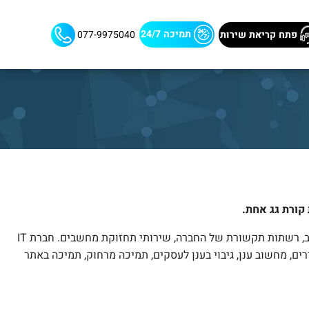
פתח קריאת שירות
תמיכה 24/7
077-9975040
 קורת גג אחת
.
אנחנו מציעים פתרונות מחשוב לעסקים כמו שלך, במטרה לחסוך לך זמן יקר וכסף שאתה מבזבז בזמן שאתה מתמודד לבד עם תוכנות מחשב, רשתות תקשורת של החברה, שירותי תחזוקת מחשבים. חברת IT
בונות, AutoCad, SAP, שירותי אבטחת מידע, תחזוקת המכשירים, מחשוב ענן, גיבוי בענן לעסקים, תמיכה מרחוק, תמיכה באתר