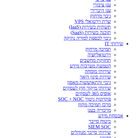
ענן ציבורי
ענן היברידי
גיבוי מרחוק
שרת וירטואלי VPS
תשתית כשירות (IaaS)
תוכנה כשירות (SaaS)
גיבוי לכספת למדיה נתיקה
שירותי IT
תמיכה מרחוק
וירטואליזציה
תחזוקת מחשבים
הטמעת מערכות מידע
שירותי מומחה
שירות סינון דואר
גיבוי והתאוששות מאסון
שירותי מיקור חוץ לעסקים
אופיס 365 לעסקים
פתרונות ניטור SOC + NOC
מרכז תמיכה מקוון
מרכזייה בענן
אבטחת מידע
ביטוח סייבר
SIEM SOC
שירותי סייבר מנוהלים
פישינג