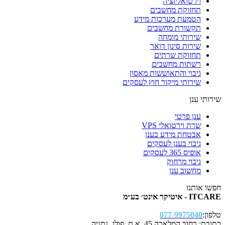
וירטואליזציה
תחזוקת מחשבים
הטמעת מערכות מידע
תקשורת מחשבים
שירותי מומחה
שירות סינון דואר
תחזוקת שרתים
רשתות מחשבים
גיבוי והתאוששות מאסון
שירותי מיקור חוץ לעסקים
שירותי ענן
ענן פרטי
שרת וירטואלי VPS
אבטחת מידע בענן
גיבוי בענן לעסקים
אופיס 365 לעסקים
גיבוי מרחוק
מחשוב ענן
חפשו אותנו
ITCARE - איטיקר אינט׳ בע״מ
טלפון:
077-9975040
כתובת: רחוב המלאכה 45, א.ת. פולג, נתניה