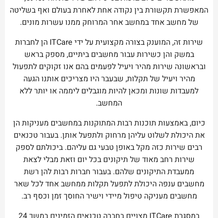
המאפשרת תקשורת בין נקודה אחת לאחרת בעולם ואף בשליטה
של מחשב אחד במחשב אחר המרוחק ממנו עשרות מונים.
שירות זה, המוענק בצורה מקצועית על ידי ITCare הן לחברות
במשק והן כשירות עבור מחשבים ביתיים, מספק בראש
ובראשונה שירות מהיר ויעיל לפעמים בהם אנו זקוקים לתפעול
מהיר ויעיל של תקלות, שבעבר היו מצריכים אותנו הגעה
למעבדות שונות ומכאן להיות מוגבלים ליממה או יותר ללא
המחשב.
כיום, באמצעות תוכנות רבות המתוקנות במחשבים מעניקות הן
את היכולת לשלוט עליהן מרחוק ולתפעל אותן. בעבור טכנאים
רבים שירות כזה מקל באופן טבעי גם עליהם. ביכולתם לספק
שירות רחב מאוד של תיקונים בכל יום וזאת מבלי לצאת
ממעבדת התיקונים שלהם. בעבור חברות רבות להן רשת
מחשבים ענפה היכולת לתפעל תקלות ממחשב אחד לכל שאר
מחשבים מעניקה טיפול מיידי וישיר החוסך זמן וכסף רב.
במסגרת ITCare מצויים בחברה טכנאים הזמינים במשך 24