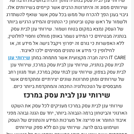
שירותי ענן לבית עסק בנתניה מתוך הכרה בחשיבות הרבה של
שירותים מסוג זה והיתרונות הרבים אשר קיימים בשירותים אלו.
גיבוי בענן הפך להכרח של ממש בכל עסק אשר שואף להשתדרג
ולשמור על ראש שקט וביטחון כי הנתונים והמידע הרגיש ביותר
של העסק נמצא במקום בטוח ושמור. שירותי ענן לבית עסק
בנתניה מבטיחים כי המידע נשמר באופן מוחלט וחסוי לחלוטין,
ללא האפשרות כי גורם זה יפרוץ ויקבל גישה אל מידע זה, או
לחילופין כי מידע או נתונים מסוימים ילכו לאיבוד.
IT CARE הינה חברה מקצועית אשר מתמחה במתן
שירותי ענן
לבית עסק בנתניה, שירותי ענן לבית עסק במרכז, שירותי ענן
לבית עסק בצפון, שירותי ענן לבתי עסק במרכז, ועוד מגוון רחב
של שירותים ומתן פתרונות שונים יצירתיים ומתקדמים אשר
מתבססים על הטכנולוגיה החכמה והמתקדמת ביותר כיום.
שירותי ענן לבית עסק במרכז
שירותי ענן לבית עסק במרכז מעניקים לכל עסק את השקט
הארגוני והביטחון ברמה הגבוהה ביותר, יחד עם הגנה גבוהה מפני
איבוד החומר או פריצה אל מערכות המידע והנתונים של העסק
ושימוש בהם לרעה. שירותי ענן הם ללא ספק שירותים