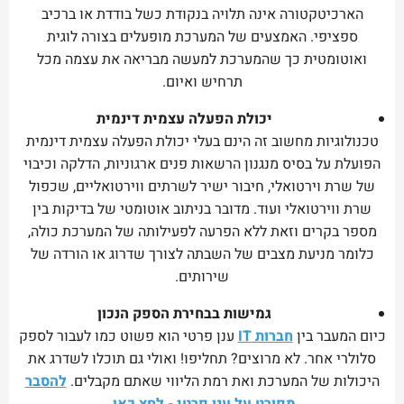
הארכיטקטורה אינה תלויה בנקודת כשל בודדת או ברכיב
ספציפי. האמצעים של המערכת מופעלים בצורה לוגית
ואוטומטית כך שהמערכת למעשה מבריאה את עצמה מכל
תרחיש ואיום.
יכולת הפעלה עצמית דינמית
טכנולוגיות מחשוב זה הינם בעלי יכולת הפעלה עצמית דינמית
הפועלת על בסיס מנגנון הרשאות פנים ארגוניות, הדלקה וכיבוי
של שרת וירטואלי, חיבור ישיר לשרתים ווירטואליים, שכפול
שרת ווירטואלי ועוד. מדובר בניתוב אוטומטי של בדיקות בין
מספר בקרים וזאת ללא הפרעה לפעילותה של המערכת כולה,
כלומר מניעת מצבים של השבתה לצורך שדרוג או הורדה של
שירותים.
גמישות בבחירת הספק הנכון
כיום המעבר בין
חברות IT
ענן פרטי הוא פשוט כמו לעבור לספק
סלולרי אחר. לא מרוצים? תחליפו! ואולי גם תוכלו לשדרג את
היכולות של המערכת ואת רמת הליווי שאתם מקבלים.
להסבר