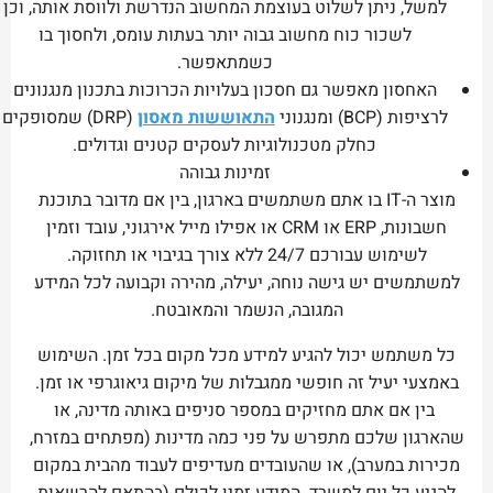
למשל, ניתן לשלוט בעוצמת המחשוב הנדרשת ולווסת אותה, וכן
לשכור כוח מחשוב גבוה יותר בעתות עומס, ולחסוך בו
כשמתאפשר.
האחסון מאפשר גם חסכון בעלויות הכרוכות בתכנון מנגנונים
לרציפות (BCP) ומנגנוני
התאוששות מאסון
(DRP) שמסופקים
כחלק מטכנולוגיות לעסקים קטנים וגדולים.
זמינות גבוהה
מוצר ה-IT בו אתם משתמשים בארגון, בין אם מדובר בתוכנת
חשבונות, ERP או CRM או אפילו מייל אירגוני, עובד וזמין
לשימוש עבורכם 24/7 ללא צורך בגיבוי או תחזוקה.
למשתמשים יש גישה נוחה, יעילה, מהירה וקבועה לכל המידע
המגובה, הנשמר והמאובטח.
כל משתמש יכול להגיע למידע מכל מקום בכל זמן. השימוש
באמצעי יעיל זה חופשי ממגבלות של מיקום גיאוגרפי או זמן.
בין אם אתם מחזיקים במספר סניפים באותה מדינה, או
שהארגון שלכם מתפרש על פני כמה מדינות (מפתחים במזרח,
מכירות במערב), או שהעובדים מעדיפים לעבוד מהבית במקום