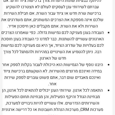
להיתקל בבעיות שונות היוצרות צורך ברכישת ציוד חדש. אם
עברתם לשירותי ענן לעסקים לעולם לא תצטרכו להשקיע
ברכישת שרת חדש או ציוד עבור השרת. אם חבילת השירות
שלכם אינה מספקת את הצרכים המשתנים, אתם משדרגים את
השירות ולא את השרת. אתם מקבלים כאן חיסכון אדיר.
העבודה בענן מעניקה לכם גמישות גדולה. כפי שאמרנו הצרכים
הארגונים עשויים להשתנות. כבר למדנו כי העבודה בענן חוסכת
לכם בעלויות של שדרוג הציוד, אך היא גם מעניקה לכם גמישות
רבה. ניתן להטמיע את השינויים במהירות ולהסתגל לכל צורך
חדש של הארגון.
היבט נוסף של הגמישות הוא היכולת לעבור בקלות לספק אחר
במידה ואינכם מרוצים מהשירות. לא השקעתם ברכישת ציוד
ואינכם מאבדים שום דבר, אתם פשוט עוברים לספק שירות
אחר.
התאמה לכל ארגון. שירותי הענן יכולים להתאים לכל ארגון, הן
מבחינת הגודל והיקף הפעילות, והן מבחינת תחום הפעילות
והשירותים הנדרשים. אלו עשויים להיות גיבויים למערכת,
מערכות CRM, מערכות הנהלת חשבונות או כל דרישה ארגונית