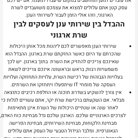
אנו עובדים למען המחשבים במקום שיעבדו למעננו. אם יש לכם
עסק קטן אתם עלולים למצוא את עצמכם משועבדים לשרת
הארגוני, וזהו אולי הזמן לעבור לשירותי הענן.
ההבדל בין שירותי ענן לעסקים לבין
שרת ארגוני
שירותי הענן מאפשרים לכם ליהנות מכל אותן היכולות
שהכרתם עד היום כאשר החזקתם שרת בארגון. ההבדל הוא
שאינכם צריכים להחזיק את השרת בתוך בארגון. יש לכך
משמעויות רבות; בראש ובראשונה אינכם צריכים לשאת
בעלויות הגבוהות של רכישת השרת, עלויות התחזוקה ועלויות
העסקה של מומחי IT שיתפעלו ויתחזקו את השרתים.
אין צורך להשקיע בשדרוג תוכנה או החלפת רכיבים כתוצאה
מבלאי. אם השקעתם ברכישת שרת יקר, אתם עשויים לגלות כי
לאחר שנה או שנתיים היכולות של השרת אינן מתאימות
לצרכים הארגוניים שלכם. הארגון שלכם גדל מבחינת כוח האדם,
מבחינת הלקוחות, מבחינת השירותים, מבחינת הפרישה
הגאוגרפית. ומלבד הגידול הטבעי של העסק אתם עלולים