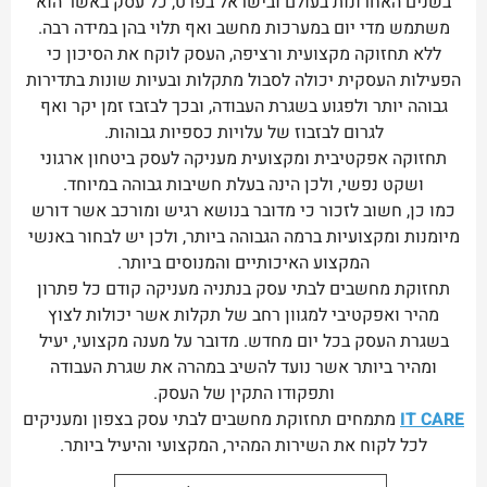
בשנים האחרונות בעולם ובישראל בפרט, כל עסק באשר הוא
משתמש מדי יום במערכות מחשב ואף תלוי בהן במידה רבה.
ללא תחזוקה מקצועית ורציפה, העסק לוקח את הסיכון כי
הפעילות העסקית יכולה לסבול מתקלות ובעיות שונות בתדירות
גבוהה יותר ולפגוע בשגרת העבודה, ובכך לבזבז זמן יקר ואף
לגרום לבזבוז של עלויות כספיות גבוהות.
תחזוקה אפקטיבית ומקצועית מעניקה לעסק ביטחון ארגוני
ושקט נפשי, ולכן הינה בעלת חשיבות גבוהה במיוחד.
כמו כן, חשוב לזכור כי מדובר בנושא רגיש ומורכב אשר דורש
מיומנות ומקצועיות ברמה הגבוהה ביותר, ולכן יש לבחור באנשי
המקצוע האיכותיים והמנוסים ביותר.
תחזוקת מחשבים לבתי עסק בנתניה מעניקה קודם כל פתרון
מהיר ואפקטיבי למגוון רחב של תקלות אשר יכולות לצוץ
בשגרת העסק בכל יום מחדש. מדובר על מענה מקצועי, יעיל
ומהיר ביותר אשר נועד להשיב במהרה את שגרת העבודה
ותפקודו התקין של העסק.
IT CARE
מתמחים תחזוקת מחשבים לבתי עסק בצפון ומעניקים
לכל לקוח את השירות המהיר, המקצועי והיעיל ביותר.