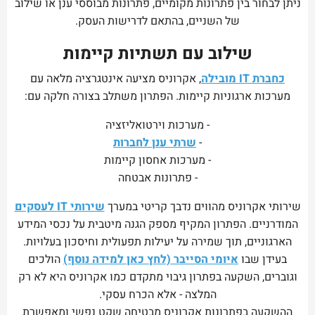
ניתן לבחור בין פתרונות מקומיים, פתרונות מבוססי ענן או שילוב
של השניים, בהתאם לדרישות העסק.
שילוב עם תשתיות קיימות
כחברת IT מובילה
, אקרוניס מציעה אינטגרציה מלאה עם
מערכות ארגוניות קיימות. הפתרון משתלב בצורה חלקה עם:
- מערכות וירטואליזציה
-
שרתי ענן לחברות
- מערכות אחסון קיימות
- פתרונות אבטחה
שירותי אקרוניס מהווים נדבך קריטי במערך
שירותי IT לעסקים
המודרניים. הפתרון המקיף מספק הגנה מיטבית על נכסי המידע
הארגוניים, תוך שמירה על יעילות תפעולית וחיסכון בעלויות.
בעידן שבו
איומי הסייבר (לחץ כאן למידה נוסף)
הולכים
וגוברים, השקעה בפתרון גיבוי מתקדם כמו אקרוניס היא לא רק
המלצה - אלא הכרח עסקי.
ההשקעה בפתרונות אקרוניס מבטיחה שקט נפשי ומאפשרת