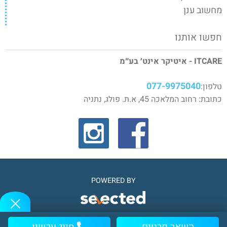
מחשוב ענן
חפשו אותנו
ITCARE - איטיקר אינט׳ בע״מ
077-9975040
טלפון:
כתובת: רחוב המלאכה 45, א.ת. פולג, נתניה
POWERED BY
© 2026 כל הזכויות שמורות ל IT CARE אינט׳ בע״מ © שירותי מחשוב