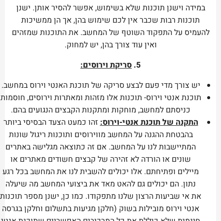
במידה וישנן תוכנות שלא בשימוש, אפשר להסיר אותן. ישנן
תוכנות רבות שכבר אין לכם שימוש בהן, אך הן ממשיכות
להעמיס על התפקוד השוטף של המחשב. את התוכנות שמזהים
ואין עוד צורך בהן, יש למחוק.
5.
סריקת וירוסים:
יש צורך מדי פעם לבצע סריקה של תוכנת האנטי וירוס במחשב.
תוכנת אנטי וירוס- תוכנות אלו מזהות ומאתרות וירוסים, חוסמות
כניסתם למחשב, מוחקות ומתקנות הקבצים הנגועים בהם.
התקנה של תוכנת אנטי-וירוס:
זהו כמעט הצעד הבסיסי ביותר
בהבטחת ההגנה על המחשב מווירוסים ותוכנות ריגול שונות
המתיישבות לנו על המחשב. אם זה כתוצאה מגלישה באתרים
שונים או הורדה לא זהירה של קבצים חשודים מאתרים או
מיילים ופתיחתם. אלו יכולים להשבית לנו את המחשב בכל רגע
נתון. הם יכולים גם להאט מאד את ביצועי המחשב מה שיעלה
את אי שביעות הרצון שלנו מתפקודו. כמו כן, ישנן מספר תוכנות
אנטי וירוס מובילות בשוק (חלקן מגיעות בתשלום וחלקן בגרסה