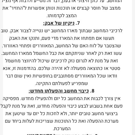
המחשב על כונן חיצוני או בענן, דבר זה מסייע ולרבות אף מציל
ממצב של חוסר קבצים או תוכנות ונותן אפשרות ל"החזיר" את
המצב לקדמותו.
7.
ניקיון של אבק:
לרכיבי המחשב שבתוך מארז המחשב יש נטייה לצבור אבק. טוב
תעשו אם תפתחו את המארז מדי פעם, ותנקו את האבק
שהצטבר על לוח האם של המחשב, המאווררים ופתחי האוורור.
עשו זאת רק לאחר שניתקתם את כבל החשמל ממארז המחשב.
זאת על מנת לא לגרום נזק לרכיבים שיכול להיווצר מחשמל
סטטי או כתוצאה מפעולה לא זהירה שלכם. בהזדמנות זו, אנא
וודאו שכל המאווררים מסתובבים בחופשיות ואין שום דבר
שמפריע לפעולתם התקינה.
8.
כיבוי מחשב והפעלתו מחדש:
אין צורך לכבות את המחשב כל יום ולהפעילו מחדש. מפסיקה
פעם אחת בשבוע לבצע כיבוי והפעלה מחדש, זאת על מנת לקבל
ביצועי מחשב טובים יותר, ולא לחכות כל יום עד שיטען את
מערכת ההפעלה ואת כל התוכנות שצריכות לעלות ביחד עם
המערכת.