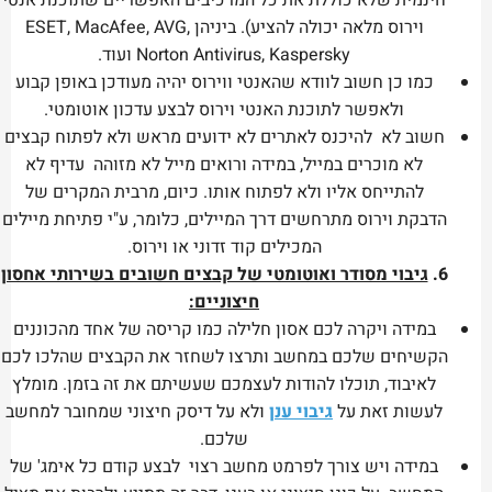
חינמית שלא כוללת את כל המרכיבים האפשריים שתוכנת אנטי
וירוס מלאה יכולה להציע). ביניהן ESET, MacAfee, AVG,
Norton Antivirus, Kaspersky ועוד.
כמו כן חשוב לוודא שהאנטי ווירוס יהיה מעודכן באופן קבוע
ולאפשר לתוכנת האנטי וירוס לבצע עדכון אוטומטי.
חשוב לא להיכנס לאתרים לא ידועים מראש ולא לפתוח קבצים
לא מוכרים במייל, במידה ורואים מייל לא מזוהה עדיף לא
להתייחס אליו ולא לפתוח אותו. כיום, מרבית המקרים של
הדבקת וירוס מתרחשים דרך המיילים, כלומר, ע"י פתיחת מיילים
המכילים קוד זדוני או וירוס.
6.
גיבוי מסודר ואוטומטי של קבצים חשובים בשירותי אחסון
חיצוניים:
במידה ויקרה לכם אסון חלילה כמו קריסה של אחד מהכוננים
הקשיחים שלכם במחשב ותרצו לשחזר את הקבצים שהלכו לכם
לאיבוד, תוכלו להודות לעצמכם שעשיתם את זה בזמן. מומלץ
לעשות זאת על
גיבוי ענן
ולא על דיסק חיצוני שמחובר למחשב
שלכם.
במידה ויש צורך לפרמט מחשב רצוי לבצע קודם כל אימג' של