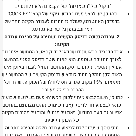
"ניקוי" של "השאריות" של הקבצים הלא רלוונטיים.
כמו כן, יש לבצע פעם בחודש ניקוי של קבצי "COOKIES"
בדפדפן האינטרנט, פעולה זו תתרום לעבודה תקינה יותר של
המחשב בזמן גלישה באינטרנט.
2.
עבודה נכונה בדיסק הקשיח ושמירה על סביבת עבודה
תקינה:
אחד הדברים הראשונים שכדאי לבדוק כאשר המחשב איטי וגם
לצורך תחזוקה שוטפת, הוא כמות שטח הדיסק הפנוי במחשב.
אם אין מספיק מקום בדיסק, המחשב יתחיל לעבוד באופן איטי
מאוד. לכן מומלץ תמיד לוודא שבדיסק הקשיח של המחשב יש
מינימום 15% מקום פנוי ביחס לגודלו של הכונן הקשיח וכל
המרבה הרי זה משובח.
כמו כן, חשוב לבצע איחוי לכונן הקשיח- פעם בשלושה שבועות
כדאי לבצע איחוי לדיסק (אם השימוש ממש מצומצם במחשב
אפשר גם פעם בחודש). זאת על מנת לשמור על מהירות תקינה
של הכונן הקשיח.
טיפ נוסף שיעזור לכם לביצוע עבודה חלקה ומהירה יותר זה
הפחתת כמות הקבצים השמורים בשולחן העבודה. זאת בכדי