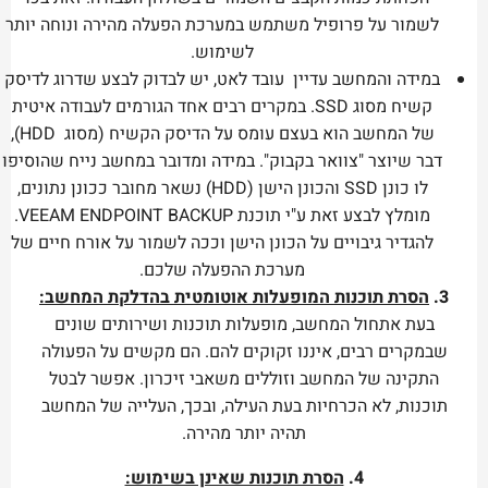
לשמור על פרופיל משתמש במערכת הפעלה מהירה ונוחה יותר
לשימוש.
במידה והמחשב עדיין עובד לאט, יש לבדוק לבצע שדרוג לדיסק
קשיח מסוג SSD. במקרים רבים אחד הגורמים לעבודה איטית
של המחשב הוא בעצם עומס על הדיסק הקשיח (מסוג HDD),
דבר שיוצר "צוואר בקבוק". במידה ומדובר במחשב נייח שהוסיפו
לו כונן SSD והכונן הישן (HDD) נשאר מחובר ככונן נתונים,
מומלץ לבצע זאת ע"י תוכנת VEEAM ENDPOINT BACKUP.
להגדיר גיבויים על הכונן הישן וככה לשמור על אורח חיים של
מערכת ההפעלה שלכם.
3.
הסרת תוכנות המופעלות אוטומטית בהדלקת המחשב:
בעת אתחול המחשב, מופעלות תוכנות ושירותים שונים
שבמקרים רבים, איננו זקוקים להם. הם מקשים על הפעולה
התקינה של המחשב וזוללים משאבי זיכרון. אפשר לבטל
תוכנות, לא הכרחיות בעת העילה, ובכך, העלייה של המחשב
תהיה יותר מהירה.
4.
הסרת תוכנות שאינן בשימוש: